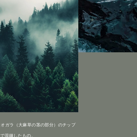
とは、オガラ（大麻草の茎の部分）のチップ
水で混錬したもの。