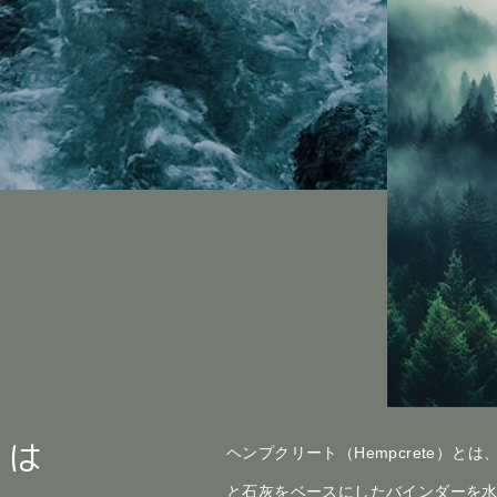
とは
ヘンプクリート（Hempcrete）
と石灰をベースにしたバインダーを