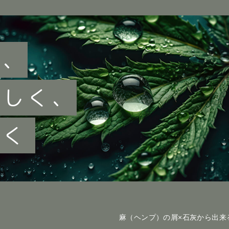
で、
優しく、
しく
麻（ヘンプ）の屑×石灰から出来